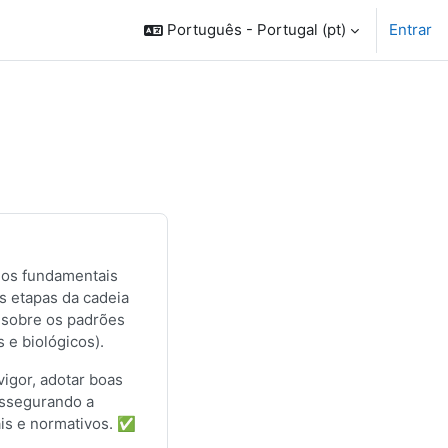
Português - Portugal ‎(pt)‎
Entrar
ios fundamentais
s etapas da cadeia
s sobre os padrões
s e biológicos).
vigor, adotar boas
assegurando a
ais e normativos. ✅