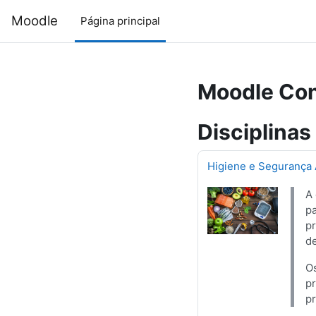
Ir para o conteúdo principal
Moodle
Página principal
Moodle Con
Disciplinas
Higiene e Segurança 
A 
pa
pr
de
Os
pr
pr